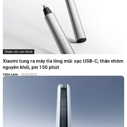
Smartband
Xiaomi Band 10 Pro sắp có bản vỏ gốm cao cấp, ra mắt
ngay trong tháng này
Hoàn Đặng
-
04/05/2026
Chăm sóc sức khoẻ
Xiaomi tung ra máy tỉa lông mũi: sạc USB-C, thân nhôm
nguyên khối, pin 150 phút
Cơm Lam
-
10/06/2026
Smartphone
Xiaomi giảm giá 20% dịch vụ thay pin cho 67 dòng máy
Hoàn Đặng
-
04/05/2026