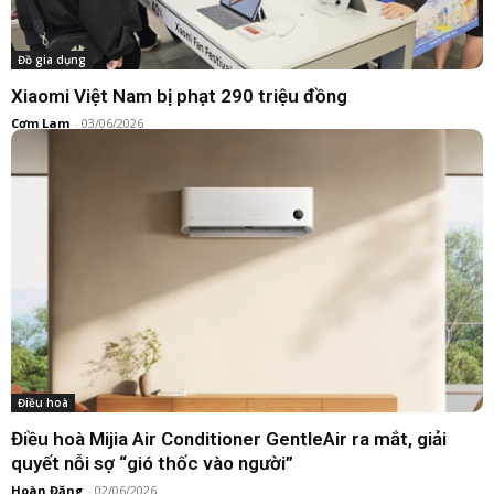
Đồ gia dụng
Xiaomi Việt Nam bị phạt 290 triệu đồng
Cơm Lam
-
03/06/2026
Đồ nhà bếp
Xiaomi ra mắt bếp ga Mijia Gas Stove 3C: Công suất
5200W, mặt kính 6 lớp
Hoàn Đặng
-
29/04/2026
Điều hoà
Điều hoà Mijia Air Conditioner GentleAir ra mắt, giải
quyết nỗi sợ “gió thốc vào người”
Hoàn Đặng
-
02/06/2026