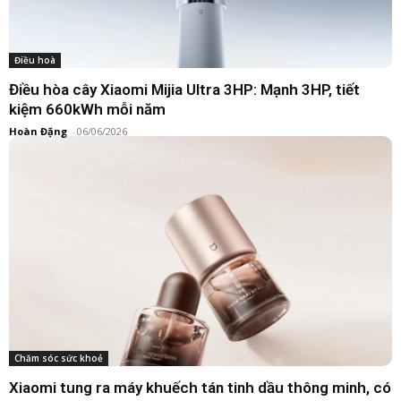
Điều hoà
Điều hòa cây Xiaomi Mijia Ultra 3HP: Mạnh 3HP, tiết
kiệm 660kWh mỗi năm
Hoàn Đặng
-
06/06/2026
Đồ nhà bếp
Xiaomi tung ra máy rửa chén Mijia Pro 18 bộ, có công
nghệ chiếu tiến trình rửa lên sàn nhà
Cơm Lam
-
02/05/2026
Chăm sóc sức khoẻ
Xiaomi tung ra máy khuếch tán tinh dầu thông minh, có