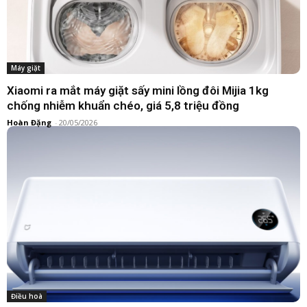
Máy giặt
Xiaomi ra mắt máy giặt sấy mini lồng đôi Mijia 1kg
chống nhiễm khuẩn chéo, giá 5,8 triệu đồng
Hoàn Đặng
-
20/05/2026
Điều hoà