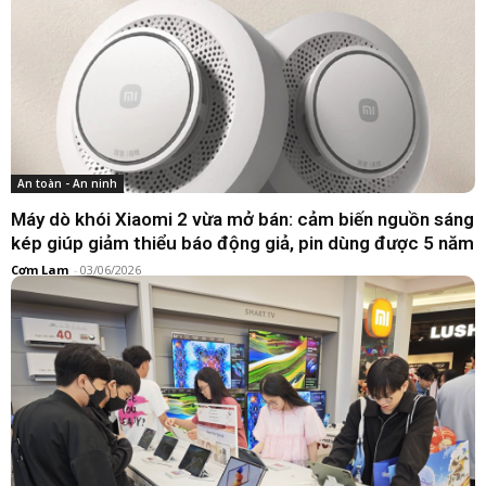
Xiaomi Gaming Mouse 2: cảm biến PixArt cao cấp, tối
ưu cho e-sports chuyên nghiệp
Hoàn Đặng
-
30/04/2026
An toàn - An ninh
Máy dò khói Xiaomi 2 vừa mở bán: cảm biến nguồn sáng
kép giúp giảm thiểu báo động giả, pin dùng được 5 năm
Cơm Lam
-
03/06/2026
Khoá thông minh
Xiaomi dẫn đầu thị trường khóa thông minh Trung
Quốc quý 1 năm 2026
Cơm Lam
-
30/04/2026