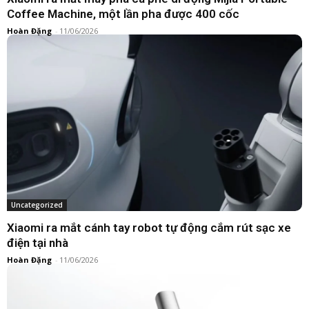
Coffee Machine, một lần pha được 400 cốc
Hoàn Đặng
-
11/06/2026
Bàn chải điện
Xiaomi ra mắt bàn chải điện Mijia Smart Pro với màn
hình báo vùng răng bị bỏ sót
Hoàn Đặng
-
05/05/2026
Uncategorized
Xiaomi ra mắt cánh tay robot tự động cắm rút sạc xe
điện tại nhà
Hoàn Đặng
-
11/06/2026