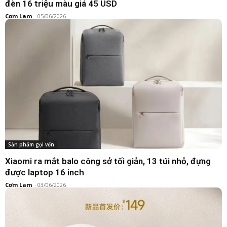
đèn 16 triệu màu giá 45 USD
Cơm Lam
-
05/06/2026
Sản phẩm gọi vốn
Máy trồng thủy canh điều khiển qua Mi Home
Cơm Lam
-
01/05/2026
Sản phẩm gọi vốn
Xiaomi ra mắt balo công sở tối giản, 13 túi nhỏ, đựng
được laptop 16 inch
Cơm Lam
-
03/06/2026
Bàn phím và chuột