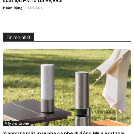
suất lọc PM10 tới 99,99%
Hoàn Đặng
-
06/05/2026
Tin mới nhất
Smartwatch
Xiaomi mở bán Redmi Watch 6: Pin 24 ngày và thiết kế
mỏng hơn
Hoàn Đặng
-
06/05/2026
Máy pha cà phê
Xiaomi ra mắt máy pha cà phê di động Mijia Portable