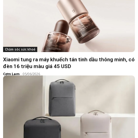
Chăm sóc sức khoẻ
Xiaomi tung ra máy khuếch tán tinh dầu thông minh, có
đèn 16 triệu màu giá 45 USD
Cơm Lam
-
05/06/2026