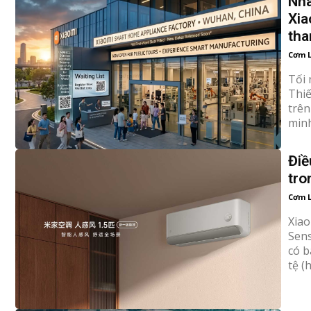
Nhà
Xia
th
Cơm 
Tối 
Thiế
trên
minh
Điề
tro
Cơm 
Xiao
Sens
có b
tệ (