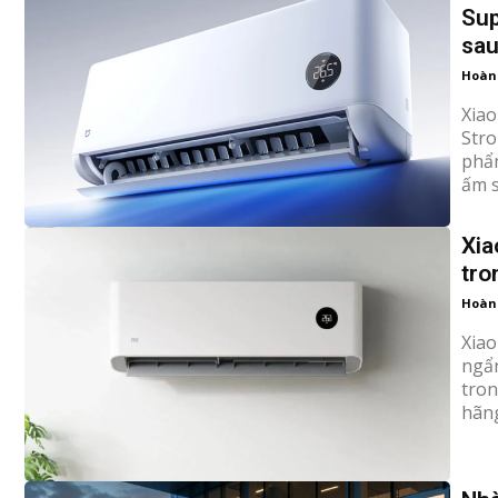
Sup
sau
Hoàn
Xiao
Stro
phẩm
ấm s
Xia
tro
Hoàn
Xiao
ngẩn
tron
hãng