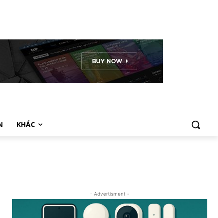
N
KHÁC
- Advertisment -