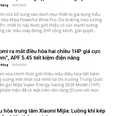
 Đặng
-
18/05/2026
mi vừa bổ sung vào danh mục thiết bị gia dụng mẫu
 hòa Mijia Powerful Wind Pro. Dù là dòng treo tường
P+, thiết bị này được giới thiệu có sức mạnh tương
g các mẫu máy đứng 2HP cồng kềnh, giải quyết...
omi ra mắt điều hòa hai chiều 1HP giá cực
m”, APF 5.45 tiết kiệm điện năng
 Đặng
-
20/04/2026
mi vừa chính thức giới thiệu mẫu điều hòa tiết kiệm
 lượng mới nhất của mình tại thị trường Trung Quốc
tên gọi Mijia Super Energy-Saving 2026 Model (1HP).
phẩm hiện đã có mặt trên nền tảng JD.com với mức
u hòa trung tâm Xiaomi Mijia: Luồng khí kép