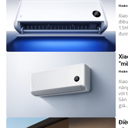
Hoàn
Xiao
điều
1.5H
đươn
Xia
“mề
Hoàn
Xiao
năng
với 
Sản 
giá...
Điề