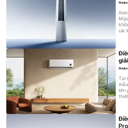
Hoàn
Xiao
Miji
khôn
các 
Điề
giả
Hoàn
Tại 
mẫu 
tên 
thiế
Điề
Pro