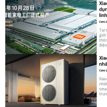
Xia
dụn
lin
Cơm 
Tại 
giới
thông
điện
Xia
nhấ
Cơm 
Xiao
nhất
smartp
trun