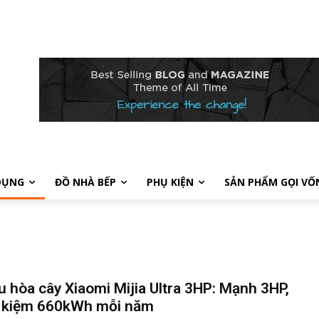
DỤNG
ĐỒ NHÀ BẾP
PHỤ KIỆN
SẢN PHẨM GỌI VỐ
u hòa cây Xiaomi Mijia Ultra 3HP: Mạnh 3HP,
t kiệm 660kWh mỗi năm