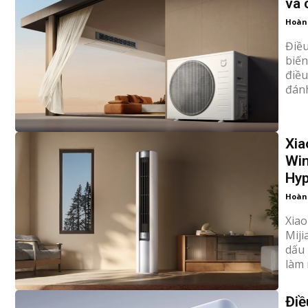
và 
Hoàn
Điều
biến thông min
điều
đánh
Xia
Win
Hy
Hoàn
Xiao
Miji
dấu 
làm 
Điề