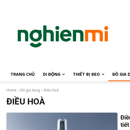
TRANG CHỦ
DI ĐỘNG
THIẾT BỊ ĐEO
ĐỒ GIA 
Home
Đồ gia dụng
Điều hoà
ĐIỀU HOÀ
Điề
tiế