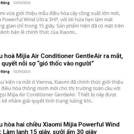
 Đặng
-
06/06/2026
mi vừa giới thiệu mẫu điều hòa cây công suất lớn mới,
a Powerful Wind Ultra 3HP, với lời hứa hẹn làm mát
g gian chỉ trong 15 giây. Sản phẩm hiện đã có mặt trên
kênh bán lẻ chính thức của Xiaomi...
u hoà Mijia Air Conditioner GentleAir ra mắt,
i quyết nỗi sợ “gió thốc vào người”
 Đặng
-
02/06/2026
sự kiện ra mắt ở Vienna, Xiaomi đã chính thức giới thiệu
điều hòa thông minh mới cho thị trường toàn cầu với
gọi Mijia Air Conditioner GentleAir. Thiết bị này được
t kế nhằm giải quyết tình trạng luồng khí...
u hòa hai chiều Xiaomi Mijia Powerful Wind
: Làm lạnh 15 giây, sưởi ấm 30 giây