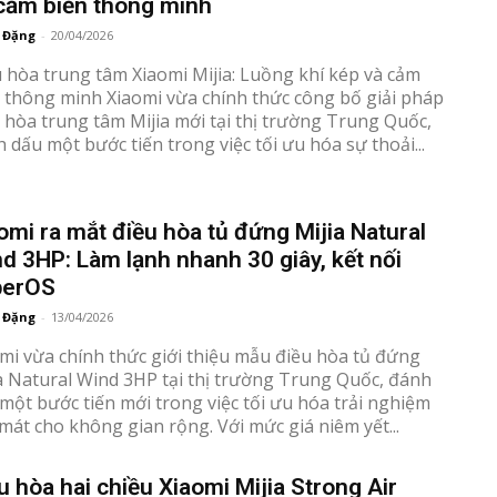
cảm biến thông minh
 Đặng
-
20/04/2026
 hòa trung tâm Xiaomi Mijia: Luồng khí kép và cảm
h Xiaomi vừa chính thức công bố giải pháp
 hòa trung tâm Mijia mới tại thị trường Trung Quốc,
 dấu một bước tiến trong việc tối ưu hóa sự thoải...
omi ra mắt điều hòa tủ đứng Mijia Natural
d 3HP: Làm lạnh nhanh 30 giây, kết nối
perOS
 Đặng
-
13/04/2026
mi vừa chính thức giới thiệu mẫu điều hòa tủ đứng
a Natural Wind 3HP tại thị trường Trung Quốc, đánh
một bước tiến mới trong việc tối ưu hóa trải nghiệm
mát cho không gian rộng. Với mức giá niêm yết...
u hòa hai chiều Xiaomi Mijia Strong Air