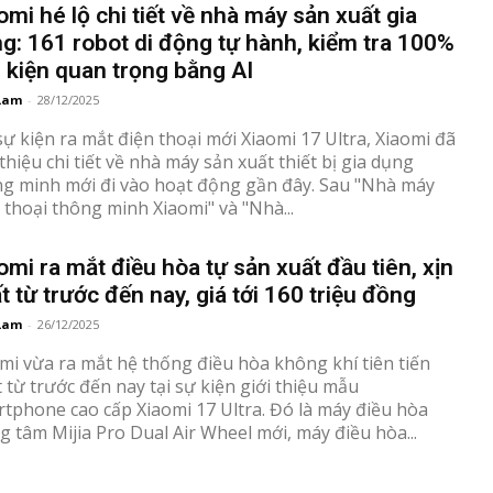
omi hé lộ chi tiết về nhà máy sản xuất gia
g: 161 robot di động tự hành, kiểm tra 100%
h kiện quan trọng bằng AI
Lam
-
28/12/2025
sự kiện ra mắt điện thoại mới Xiaomi 17 Ultra, Xiaomi đã
 thiệu chi tiết về nhà máy sản xuất thiết bị gia dụng
 minh mới đi vào hoạt động gần đây. Sau "Nhà máy
 thoại thông minh Xiaomi" và "Nhà...
omi ra mắt điều hòa tự sản xuất đầu tiên, xịn
t từ trước đến nay, giá tới 160 triệu đồng
Lam
-
26/12/2025
mi vừa ra mắt hệ thống điều hòa không khí tiên tiến
 từ ​​trước đến nay tại sự kiện giới thiệu mẫu
hone cao cấp Xiaomi 17 Ultra. Đó là máy điều hòa
g tâm Mijia Pro Dual Air Wheel mới, máy điều hòa...