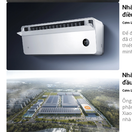
Nhà
điề
Cơm 
Để đ
đã c
thiế
minh
Nhà
đầu
Cơm 
Ông 
phận
Xiao
nhà 