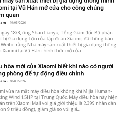
 máy sản xuất thiết bị gia dụng thông minh
omi tại Vũ Hán mở cửa cho công chúng
am quan
Lam
-
19/03/2026
ngày 18/3, ông Shan Lianyu, Tổng Giám đốc Bộ phận
t bị Gia dụng Lớn của tập đoàn Xiaomi, đã thông báo
 Weibo rằng Nhà máy sản xuất thiết bị gia dụng thông
 Xiaomi tại Vũ Hán chính thức mở cửa...
u hòa mới của Xiaomi biết khi nào có người
ng phòng để tự động điều chỉnh
Lam
-
10/03/2026
mi vừa ra mắt máy điều hòa không khí Mijia Human-
ing Wind 1.5HP tại Trung Quốc. Máy điều hòa này hiện
án trên Xiaomi Mall với giá giới thiệu là 2.399 nhân dân
hơn 9 triệu đồng), giảm giá so với giá...