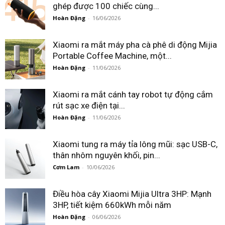
ghép được 100 chiếc cùng...
Hoàn Đặng
-
16/06/2026
Xiaomi ra mắt máy pha cà phê di động Mijia
Portable Coffee Machine, một...
Hoàn Đặng
-
11/06/2026
Xiaomi ra mắt cánh tay robot tự động cắm
rút sạc xe điện tại...
Hoàn Đặng
-
11/06/2026
Xiaomi tung ra máy tỉa lông mũi: sạc USB-C,
thân nhôm nguyên khối, pin...
Cơm Lam
-
10/06/2026
Điều hòa cây Xiaomi Mijia Ultra 3HP: Mạnh
3HP, tiết kiệm 660kWh mỗi năm
Hoàn Đặng
-
06/06/2026