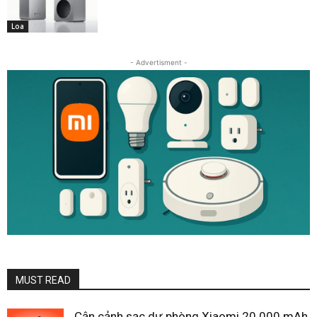
Loa
- Advertisment -
MUST READ
Cận cảnh sạc dự phòng Xiaomi 20.000 mAh