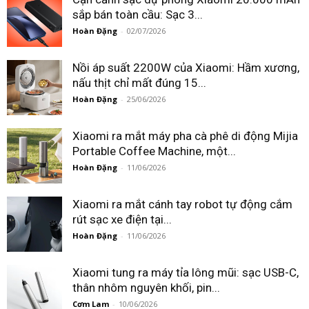
sắp bán toàn cầu: Sạc 3...
Hoàn Đặng
-
02/07/2026
Nồi áp suất 2200W của Xiaomi: Hầm xương,
nấu thịt chỉ mất đúng 15...
Hoàn Đặng
-
25/06/2026
Xiaomi ra mắt máy pha cà phê di động Mijia
Portable Coffee Machine, một...
Hoàn Đặng
-
11/06/2026
Xiaomi ra mắt cánh tay robot tự động cắm
rút sạc xe điện tại...
Hoàn Đặng
-
11/06/2026
Xiaomi tung ra máy tỉa lông mũi: sạc USB-C,
thân nhôm nguyên khối, pin...
Cơm Lam
-
10/06/2026