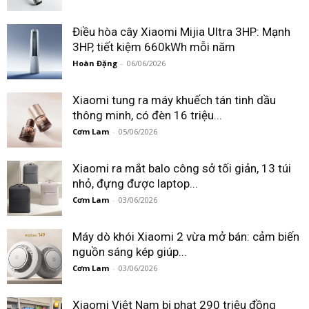
Điều hòa cây Xiaomi Mijia Ultra 3HP: Mạnh
3HP, tiết kiệm 660kWh mỗi năm
Hoàn Đặng
-
06/06/2026
Xiaomi tung ra máy khuếch tán tinh dầu
thông minh, có đèn 16 triệu...
Cơm Lam
-
05/06/2026
Xiaomi ra mắt balo công sở tối giản, 13 túi
nhỏ, đựng được laptop...
Cơm Lam
-
03/06/2026
Máy dò khói Xiaomi 2 vừa mở bán: cảm biến
nguồn sáng kép giúp...
Cơm Lam
-
03/06/2026
Xiaomi Việt Nam bị phạt 290 triệu đồng