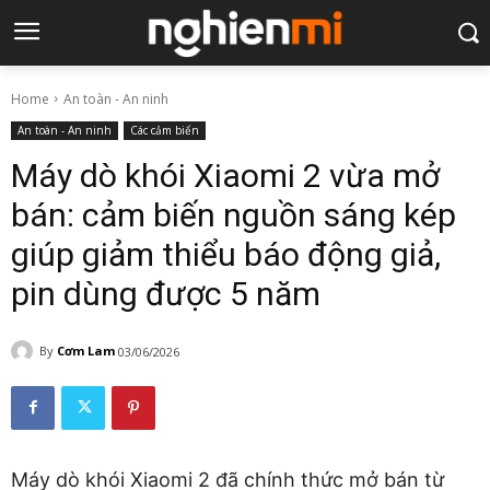
Home
An toàn - An ninh
An toàn - An ninh
Các cảm biển
Máy dò khói Xiaomi 2 vừa mở
bán: cảm biến nguồn sáng kép
giúp giảm thiểu báo động giả,
pin dùng được 5 năm
By
Cơm Lam
03/06/2026
Máy dò khói Xiaomi 2 đã chính thức mở bán từ