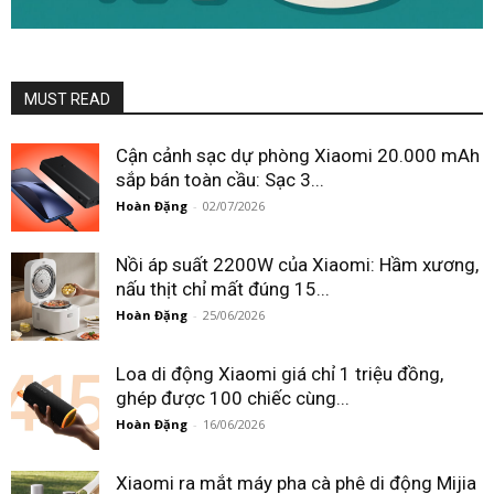
MUST READ
Cận cảnh sạc dự phòng Xiaomi 20.000 mAh
sắp bán toàn cầu: Sạc 3...
Hoàn Đặng
-
02/07/2026
Nồi áp suất 2200W của Xiaomi: Hầm xương,
nấu thịt chỉ mất đúng 15...
Hoàn Đặng
-
25/06/2026
Loa di động Xiaomi giá chỉ 1 triệu đồng,
ghép được 100 chiếc cùng...
Hoàn Đặng
-
16/06/2026
Xiaomi ra mắt máy pha cà phê di động Mijia