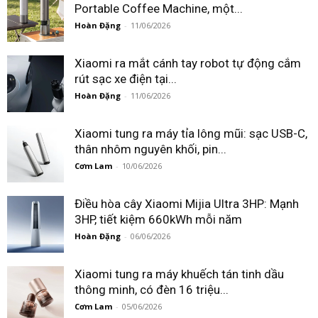
Portable Coffee Machine, một...
Hoàn Đặng
-
11/06/2026
Xiaomi ra mắt cánh tay robot tự động cắm
rút sạc xe điện tại...
Hoàn Đặng
-
11/06/2026
Xiaomi tung ra máy tỉa lông mũi: sạc USB-C,
thân nhôm nguyên khối, pin...
Cơm Lam
-
10/06/2026
Điều hòa cây Xiaomi Mijia Ultra 3HP: Mạnh
3HP, tiết kiệm 660kWh mỗi năm
Hoàn Đặng
-
06/06/2026
Xiaomi tung ra máy khuếch tán tinh dầu
thông minh, có đèn 16 triệu...
Cơm Lam
-
05/06/2026