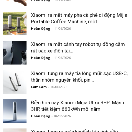
Xiaomi ra mắt máy pha cà phê di động Mijia
Portable Coffee Machine, một...
Hoàn Đặng
-
11/06/2026
Xiaomi ra mắt cánh tay robot tự động cắm
rút sạc xe điện tại...
Hoàn Đặng
-
11/06/2026
Xiaomi tung ra máy tỉa lông mũi: sạc USB-C,
thân nhôm nguyên khối, pin...
Cơm Lam
-
10/06/2026
Điều hòa cây Xiaomi Mijia Ultra 3HP: Mạnh
3HP, tiết kiệm 660kWh mỗi năm
Hoàn Đặng
-
06/06/2026
Xiaomi tung ra máy khuếch tán tinh dầu