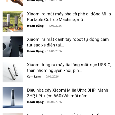
Hoàn Đặng
-
16/06/2026
Xiaomi ra mắt máy pha cà phê di động Mijia
Portable Coffee Machine, một...
Hoàn Đặng
-
11/06/2026
Xiaomi ra mắt cánh tay robot tự động cắm
rút sạc xe điện tại...
Hoàn Đặng
-
11/06/2026
Xiaomi tung ra máy tỉa lông mũi: sạc USB-C,
thân nhôm nguyên khối, pin...
Cơm Lam
-
10/06/2026
Điều hòa cây Xiaomi Mijia Ultra 3HP: Mạnh
3HP, tiết kiệm 660kWh mỗi năm
Hoàn Đặng
-
06/06/2026