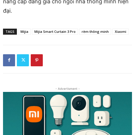
nâng cấp đáng giá cho ngôi nhà thông minh hiện
đại.
TAGS
Mijia
Mijia Smart Curtain 3 Pro
rèm thông minh
Xiaomi
- Advertisment -