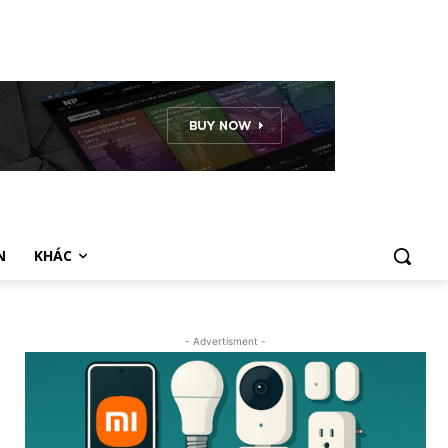
N
KHÁC
- Advertisment -