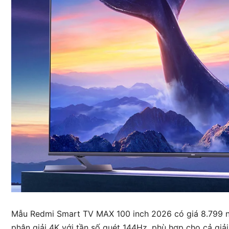
Mẫu Redmi Smart TV MAX 100 inch 2026 có giá 8.799 n
phân giải 4K với tần số quét 144Hz, phù hợp cho cả giải