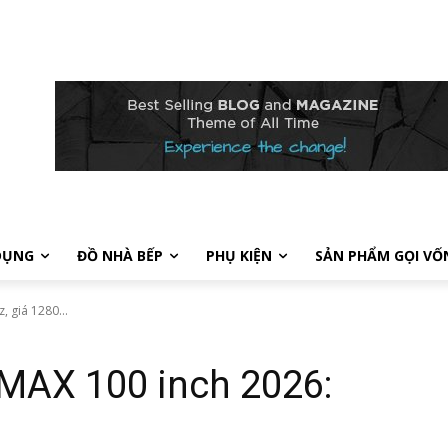
DỤNG
ĐỒ NHÀ BẾP
PHỤ KIỆN
SẢN PHẨM GỌI VỐ
 giá 1280...
MAX 100 inch 2026: