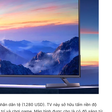
hân dân tệ (1.280 USD). TV này sở hữu tấm nền độ
 trí và chơi game. Màn hình được cho là có độ sáng từ